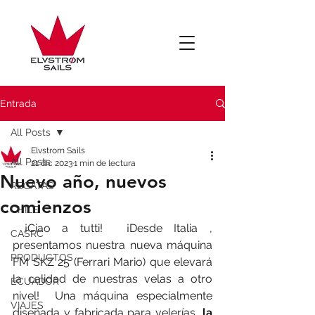
Entrada
All Posts
Elvstrom Sails
All Posts
21 dic 2023
1 min de lectura
Nuevo año, nuevos
REGATAS
comienzos
CHILE
 ¡Ciao a tutti!  ¡Desde Italia , 
CASRC
presentamos nuestra nueva máquina 
PRODUCTOS
FM SKZ 25 (Ferrari Mario) que elevará 
la calidad de nuestras velas a otro 
ECUADOR
nivel!  Una máquina especialmente 
VIAJES
diseñada y fabricada para velerías, 
la 