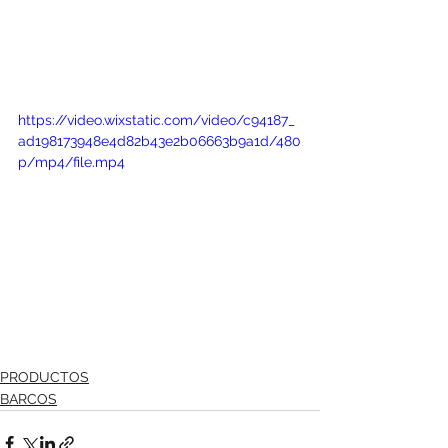
https://video.wixstatic.com/video/c94187_
ad198173948e4d82b43e2b06663b9a1d/480
p/mp4/file.mp4
PRODUCTOS
BARCOS