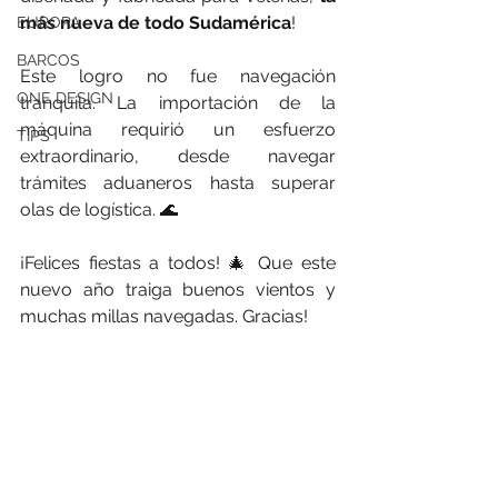
más nueva de todo Sudamérica
!
EUROPA
BARCOS
Este logro no fue navegación 
ONE DESIGN
tranquila. La importación de la 
máquina requirió un esfuerzo 
TIPS
extraordinario, desde navegar 
trámites aduaneros hasta superar 
olas de logística. 🌊
¡Felices fiestas a todos! 🎄 Que este 
nuevo año traiga buenos vientos y 
muchas millas navegadas. Gracias!