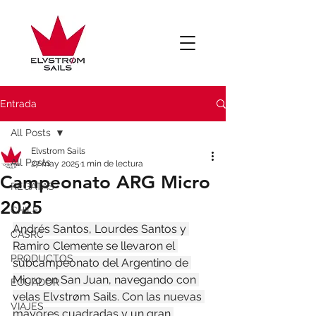
Entrada
All Posts
Elvstrom Sails
All Posts
27 may 2025
1 min de lectura
Campeonato ARG Micro
REGATAS
2025
CHILE
Andrés Santos, Lourdes Santos y 
CASRC
Ramiro Clemente se llevaron el 
PRODUCTOS
subcampeonato del Argentino de 
Micro en San Juan, navegando con 
ECUADOR
velas Elvstrøm Sails. Con las nuevas 
VIAJES
mayores cuadradas y un gran 