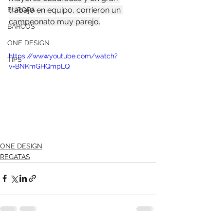
trabajo en equipo, corrieron un 
EUROPA
campeonato muy parejo.
BARCOS
ONE DESIGN
https://www.youtube.com/watch?
TIPS
v=BNKmGHQmpLQ
ONE DESIGN
REGATAS