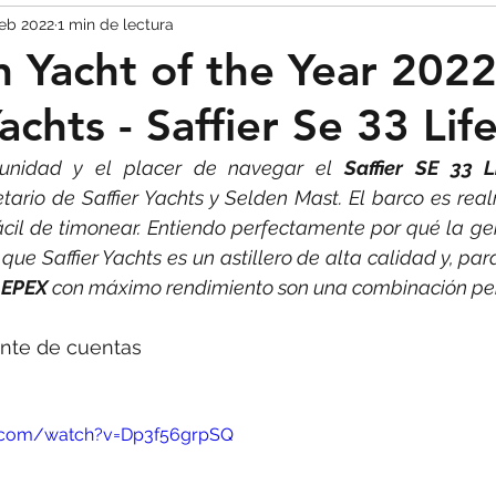
feb 2022
1 min de lectura
TIPS
 Yacht of the Year 2022
achts - Saffier Se 33 Lif
tunidad y el placer de navegar el 
Saffier SE 33 L
ario de Saffier Yachts y Selden Mast. El barco es real
cil de timonear. Entiendo perfectamente por qué la ge
é que Saffier Yachts es un astillero de alta calidad y, para
 
EPEX 
con máximo rendimiento son una combinación per
nte de cuentas
e.com/watch?v=Dp3f56grpSQ