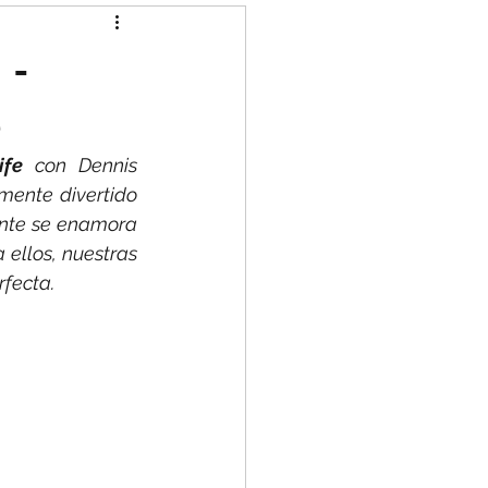
 -
e
ife 
con Dennis 
mente divertido 
nte se enamora 
 ellos, nuestras 
fecta.