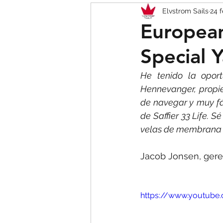
Elvstrom Sails
24 
BARCOS
ONE DESIGN
European
Special Y
He tenido la opor
Hennevanger, propiet
de navegar y muy fá
de Saffier 33 Life. S
velas de membrana
Jacob Jonsen, gere
https://www.youtub