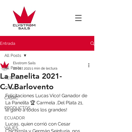
Entrada
All Posts
Elvstrom Sails
All Posts
20 oct 2021
1 min de lectura
La Panelita 2021-
REGATAS
C.V.Barlovento
CHILE
Felicitaciones Lucas Vico! Ganador de 
CASRC
La Panelita 🏆 Carmela ,Del Plata 21,  
PRODUCTOS
le ganó a todos los grandes!
ECUADOR
Lucas, quien corrió con Cesar 
VIAJES
Chichizola y Germán Seinturia, nos 