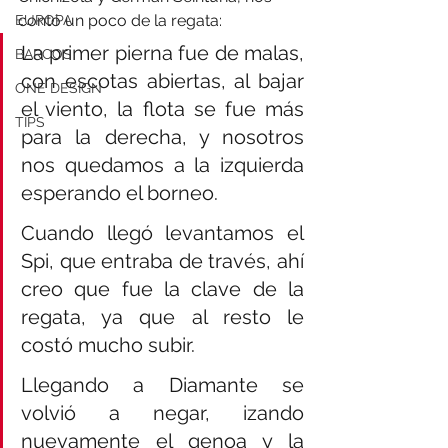
contó un poco de la regata:
EUROPA
La primer pierna fue de malas, 
BARCOS
con escotas abiertas, al bajar 
ONE DESIGN
el viento, la flota se fue más 
TIPS
para la derecha, y nosotros 
nos quedamos a la izquierda 
esperando el borneo. 
Cuando llegó levantamos el 
Spi, que entraba de través, ahí 
creo que fue la clave de la 
regata, ya que al resto le 
costó mucho subir. 
Llegando a Diamante se 
volvió a negar, izando 
nuevamente el genoa y la 