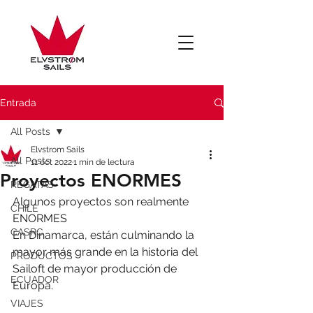
Entrada
All Posts
Elvstrom Sails
All Posts
11 oct 2022
1 min de lectura
Proyectos ENORMES
REGATAS
Algunos proyectos son realmente 
CHILE
ENORMES
CASRC
En Dinamarca, están culminando la 
mayor más grande en la historia del 
PRODUCTOS
Sailoft de mayor producción de 
ECUADOR
Europa.
VIAJES