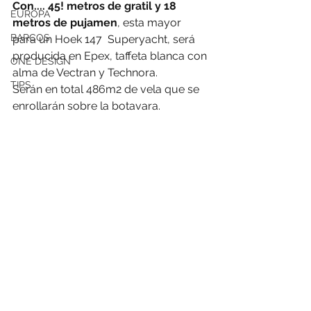
Con.... 45! metros de gratil y 18 
EUROPA
metros de pujamen
, esta mayor 
BARCOS
para un Hoek 147  Superyacht, será 
producida en Epex, taffeta blanca con 
ONE DESIGN
alma de Vectran y Technora. 
TIPS
Serán en total 486m2 de vela que se 
enrollarán sobre la botavara.