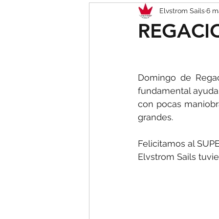
Elvstrom Sails
6 m
BARCOS
ONE DESIGN
REGACIC
Domingo de Regaci
fundamental ayuda d
con pocas maniobra
grandes.
Felicitamos al SU
Elvstrom Sails tuvi