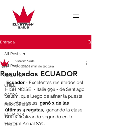
Entrada
All Posts
Elvstrom Sails
All Posts
9 dic 2019
1 min de lectura
Resultados ECUADOR
REGATAS
Ecuador
 - Excelentes resultados del 
CHILE
HIGH NOISE  - Italia 998 - de Santiago 
CASRC
Salem, que luego de afinar la puesta 
a punto y velas, 
ganó 3 de las 
PRODUCTOS
últimas 4 regatas,
  ganando la clase 
ECUADOR
600 y finalizando segundo en la 
General Anual SYC. 
VIAJES