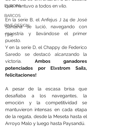
que mantuvo a todos en vilo.
EUROPA
BARCOS
En la serie B, el Anfejus J 24 de José 
ONE DESIGN
Santana se lució, navegando con 
maestría y llevándose el primer 
TIPS
puesto. 
Y en la serie D, el Chappy de Federico 
Saredo se destacó alcanzando la 
victoria. 
Ambos ganadores 
potenciados por Elvstrom Sails, 
felicitaciones!
A pesar de la escasa brisa que 
desafiaba a los navegantes, la 
emoción y la competitividad se 
mantuvieron intensas en cada etapa 
de la regata, desde la Meseta hasta el 
Arroyo Malo y luego hasta Paysandú.