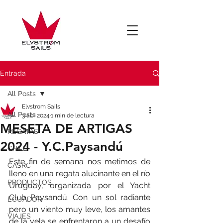
Entrada
All Posts
Elvstrom Sails
All Posts
3 abr 2024
1 min de lectura
MESETA DE ARTIGAS
REGATAS
2024 - Y.C.Paysandú
CHILE
Este fin de semana nos metimos de 
CASRC
lleno en una regata alucinante en el río 
PRODUCTOS
Uruguay, organizada por el Yacht 
Club Paysandú. Con un sol radiante 
ECUADOR
pero un viento muy leve, los amantes 
VIAJES
de la vela se enfrentaron a un desafío 