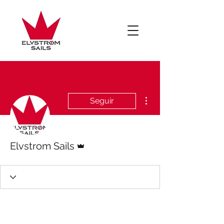
Más acciones
Seguir
Administrador
Elvstrom Sails